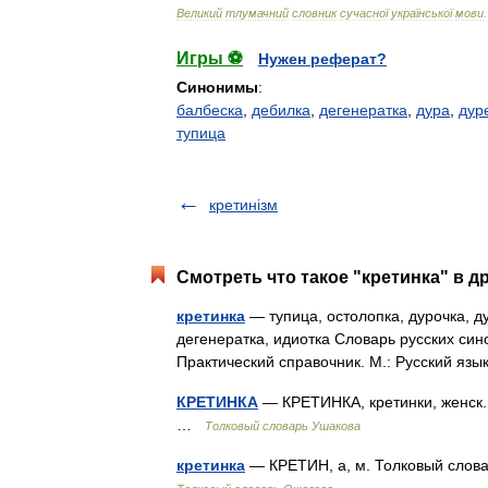
Великий
тлумачний
словник
сучасної
української
мови
.
Игры ⚽
Нужен реферат?
Синонимы
:
балбеска
,
дебилка
,
дегенератка
,
дура
,
дур
тупица
кретинізм
Смотреть что такое "кретинка" в д
кретинка
— тупица, остолопка, дурочка, д
дегенератка, идиотка Словарь русских син
Практический справочник. М.: Русский яз
КРЕТИНКА
— КРЕТИНКА, кретинки, женск. 
…
Толковый словарь Ушакова
кретинка
— КРЕТИН, а, м. Толковый слова