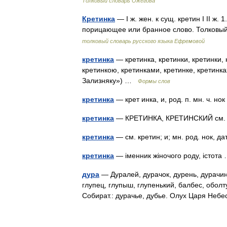
Толковый словарь Ожегова
Кретинка
— I ж. жен. к сущ. кретин I II ж.
порицающее или бранное слово. Толковы
толковый словарь русского языка Ефремовой
кретинка
— кретинка, кретинки, кретинки, к
кретинкою, кретинками, кретинке, кретинк
Зализняку») …
Формы слов
кретинка
— крет инка, и, род. п. мн. ч. н
кретинка
— КРЕТИНКА, КРЕТИНСКИЙ см.
кретинка
— см. кретин; и; мн. род. нок, д
кретинка
— іменник жіночого роду, істот
дура
— Дуралей, дурачок, дурень, дурачина
глупец, глупыш, глупенький, балбес, обол
Собират.: дурачье, дубье. Олух Царя Не