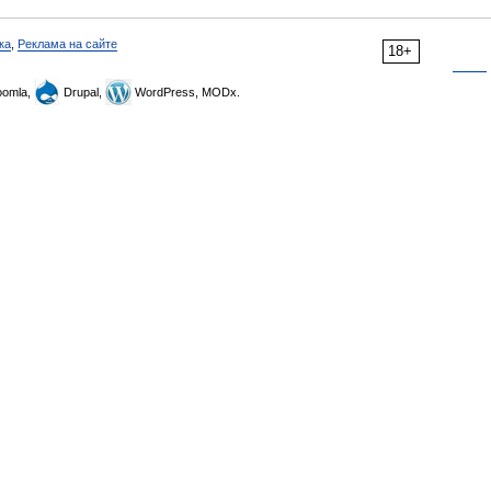
ка
,
Реклама на сайте
18+
omla,
Drupal,
WordPress, MODx.