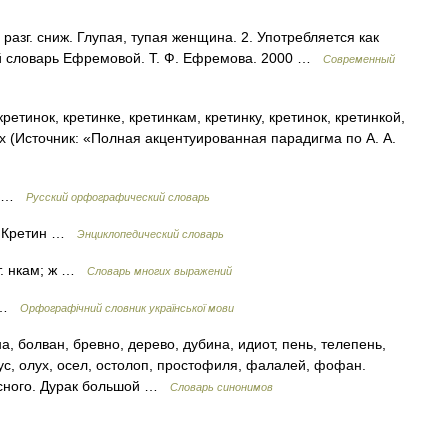
 1. разг. сниж. Глупая, тупая женщина. 2. Употребляется как
й словарь Ефремовой. Т. Ф. Ефремова. 2000 …
Современный
ретинок, кретинке, кретинкам, кретинку, кретинок, кретинкой,
ах (Источник: «Полная акцентуированная парадигма по А. А.
ок …
Русский орфографический словарь
 Кретин …
Энциклопедический словарь
ат. нкам; ж …
Словарь многих выражений
а …
Орфографічний словник української мови
, болван, бревно, дерево, дубина, идиот, пень, телепень,
тус, олух, осел, остолоп, простофиля, фалалей, фофан.
бесного. Дурак большой …
Словарь синонимов