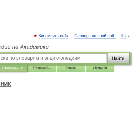
Запомнить сайт
Словарь на свой сайт
RU
едии на Академике
Найти!
Толкования
Переводы
Книги
Игры ⚽
вник