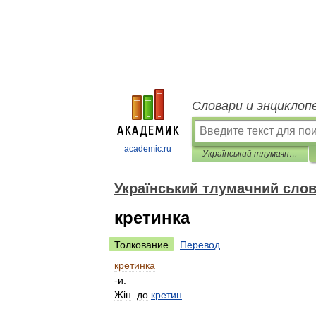
Словари и энциклоп
academic.ru
Український тлумачний словник
Український тлумачний сло
кретинка
Толкование
Перевод
кретинка
-
и
.
Ж
і
н
.
до
кретин
.